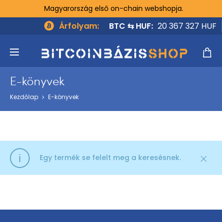
Magyarország első on-chain webshopja.
Árfolyam:
BTC ⇆ HUF:
20 367 327 HUF
ló
E-könyvek
Kezdőlap
E-könyvek
Egy termék se felelt meg a keresésnek.