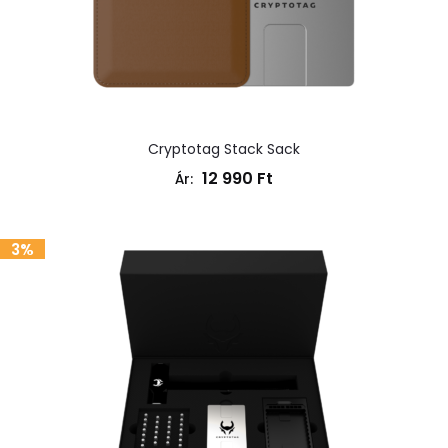
Cryptotag Stack Sack
12 990
Ft
Ár:
3%