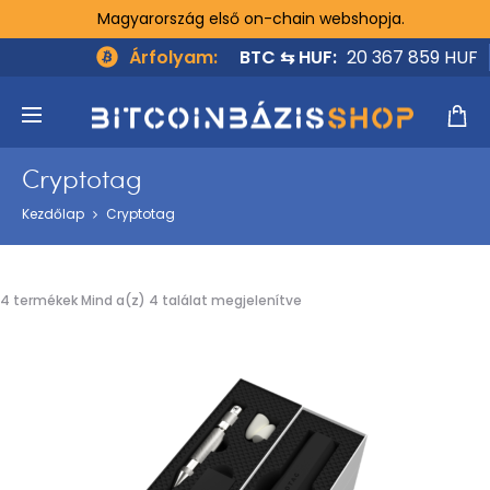
Magyarország első on-chain webshopja.
Árfolyam:
BTC ⇆ HUF:
20 367 859 HUF
Cryptotag
Kezdőlap
Cryptotag
4 termékek Mind a(z) 4 találat megjelenítve