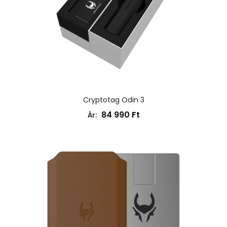
Cryptotag Odin 3
84 990
Ft
Ár: