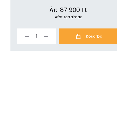
Ár:
87 900
Ft
Áfát tartalmaz
Kosárba
Specter
Shield
Lite
mennyiség