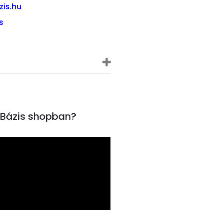
zis.hu
s
inBázis shopban?