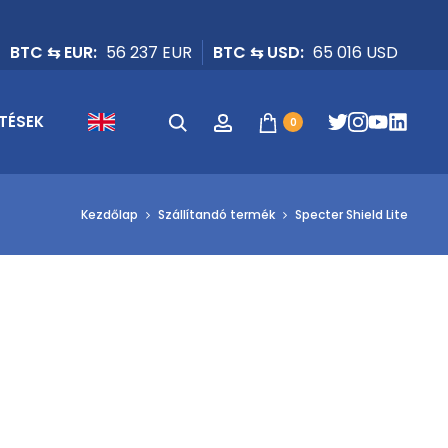
BTC ⇆ EUR:
56 237 EUR
BTC ⇆ USD:
65 016 USD
Keresés
Fiók
TÉSEK
0
Kezdőlap
Szállítandó termék
Specter Shield Lite