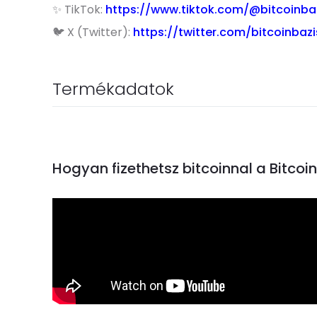
✨ TikTok:
https://www.tiktok.com/@bitcoinba
🐦 X (Twitter):
https://twitter.com/bitcoinbazi
Termékadatok
Hogyan fizethetsz bitcoinnal a Bitco