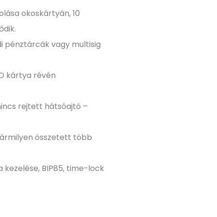
rolása okoskártyán, 10
ődik.
di pénztárcák vagy multisig
SD kártya révén
 nincs rejtett hátsóajtó –
 bármilyen összetett több
a kezelése, BIP85, time-lock