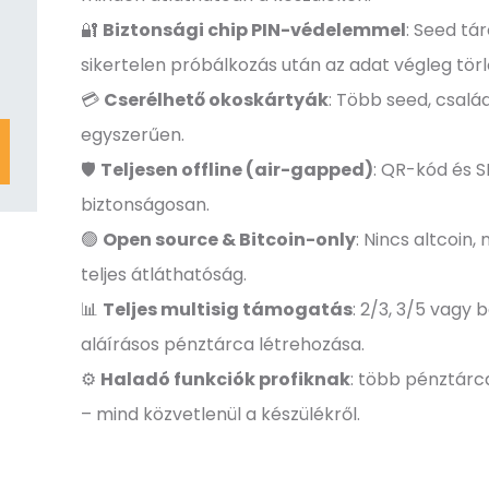
🔐
Biztonsági chip PIN-védelemmel
: Seed tá
sikertelen próbálkozás után az adat végleg törl
💳
Cserélhető okoskártyák
: Több seed, csalá
egyszerűen.
🛡️
Teljesen offline (air-gapped)
: QR-kód és 
biztonságosan.
🟢
Open source & Bitcoin-only
: Nincs altcoin,
teljes átláthatóság.
📊
Teljes multisig támogatás
: 2/3, 3/5 vagy
aláírásos pénztárca létrehozása.
⚙️
Haladó funkciók profiknak
: több pénztárc
– mind közvetlenül a készülékről.