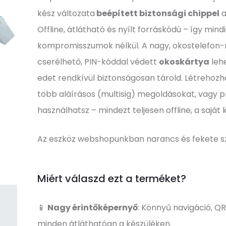
kész változata
beépített biztonsági chippel
a
Offline, átlátható és nyílt forráskódú – így mindi
kompromisszumok nélkül. A nagy, okostelefon-
cserélhető, PIN-kóddal védett
okoskártya
lehe
edet rendkívül biztonságosan tárold. Létrehozh
több aláírásos (multisig) megoldásokat, vagy pr
használhatsz – mindezt teljesen offline, a saját
Az eszköz webshopunkban narancs és fekete sz
Miért válaszd ezt a terméket?
📱
Nagy érintőképernyő
: Könnyű navigáció, QR
minden átláthatóan a készüléken.