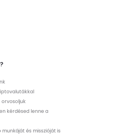
t?
unk
iptovalutákkal
 orvosoljuk
yen kérdésed lenne a
 munkáját és misszióját is