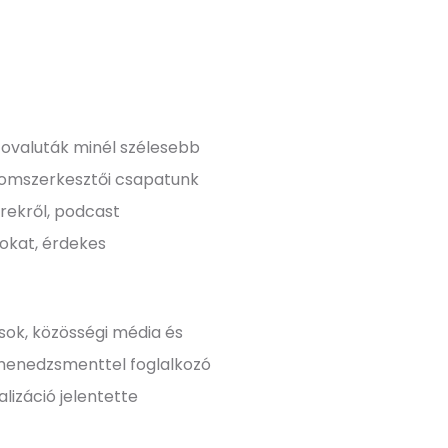
iptovaluták minél szélesebb
alomszerkesztői csapatunk
írekről, podcast
okat, érdekes
usok, közösségi média és
ékmenedzsmenttel foglalkozó
lizáció jelentette