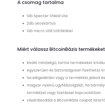
A csomag tartalma
1db Specter Shield Lite
2db okoskártya
1db micro USB töltőkábel
Miért válassz BitcoinBázis termékeke
kiváló minőségű, tartós termékeket kínál
egyszerűen és biztonságosan fizethetsz kr
ha elégedetlen vagy a termékkel, jelezd és
magyar nyelvű ügyfélszolgálat, ha bármil
termékkel vagy fizetéssel kapcsolatban
vásárlásoddal a BitcoinBázis csapat kitartó