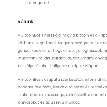
támogatod
Rólunk
A BitcoinBázis missziója, hogy a bitcoin és a kr
körben elterjedjenek Magyarországon is. Tart
gondoskodik arról, hogy értesülj a legfrissebb h
műsorainkból aktualitásokat, tanulmányi anyag
beszélgetéseket hallgatsz a kripto-világból.
A BitcoinBázis csapata szerkesztők, informatik
podcast felelősök, illetve dizájnerek és term
szakemberek közössége, akik élvezik a decentra
kihívásokat és az újszerű munkát.