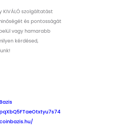
y KIVÁLÓ szolgáltatást
minőségét és pontosságát
 belül vagy hamarabb
milyen kérdésed,
lunk!
Bazis
03pqXbQ5FTaeOtxtyu7s74
coinbazis.hu/