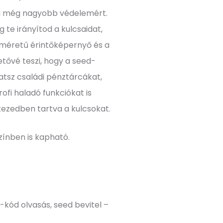
 még nagyobb védelemért.
g te irányítod a kulcsaidat,
méretű érintőképernyő és a
tővé teszi, hogy a seed-
atsz családi pénztárcákat,
ofi haladó funkciókat is
 kezedben tartva a kulcsokat.
ínben is kapható.
-kód olvasás, seed bevitel –