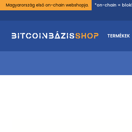
Magyarország első on-chain webshopja.
*on-chain = blok
TERMÉKEK