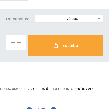
Fájlformátum
Reclaiming
Kosárba
Sovereignty
e-
book
mennyiség
CIKKSZÁM:
EB - OOK - SUM4
KATEGÓRIA:
E-KÖNYVEK