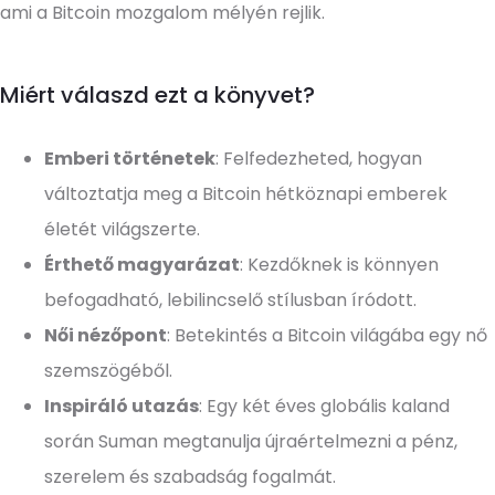
ami a Bitcoin mozgalom mélyén rejlik.
Miért válaszd ezt a könyvet?
Emberi történetek
: Felfedezheted, hogyan
változtatja meg a Bitcoin hétköznapi emberek
életét világszerte.
Érthető magyarázat
: Kezdőknek is könnyen
befogadható, lebilincselő stílusban íródott.
Női nézőpont
: Betekintés a Bitcoin világába egy nő
szemszögéből.
Inspiráló utazás
: Egy két éves globális kaland
során Suman megtanulja újraértelmezni a pénz,
szerelem és szabadság fogalmát.