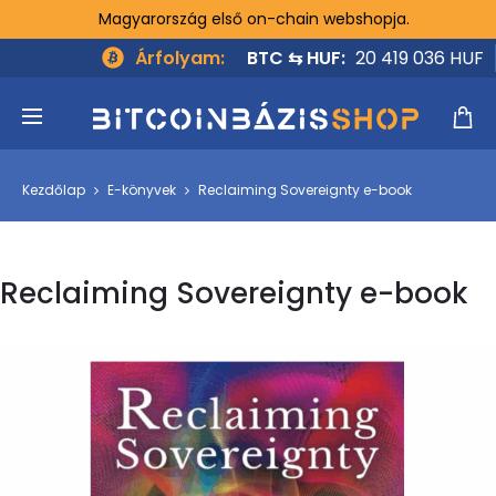
Magyarország első on-chain webshopja.
Árfolyam:
BTC ⇆ HUF:
20 419 036 HUF
Kezdőlap
E-könyvek
Reclaiming Sovereignty e-book
Reclaiming Sovereignty e-book