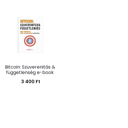
Bitcoin: Szuverenitás &
függetlenség e-book
3 400
Ft