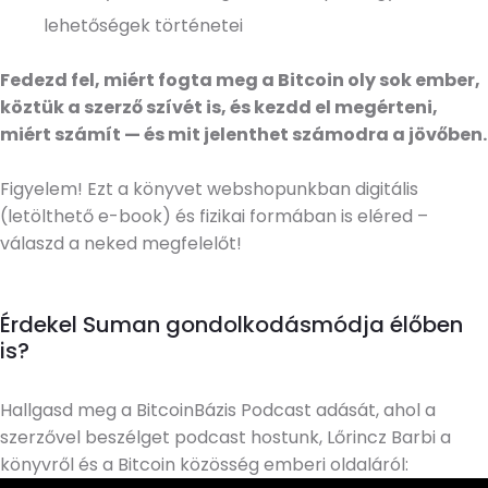
lehetőségek történetei
Fedezd fel, miért fogta meg a Bitcoin oly sok ember,
köztük a szerző szívét is, és kezdd el megérteni,
miért számít — és mit jelenthet számodra a jövőben.
Figyelem! Ezt a könyvet webshopunkban digitális
(letölthető e-book) és fizikai formában is eléred –
válaszd a neked megfelelőt!
Érdekel Suman gondolkodásmódja élőben
is?
Hallgasd meg a BitcoinBázis Podcast adását, ahol a
szerzővel beszélget podcast hostunk, Lőrincz Barbi a
könyvről és a Bitcoin közösség emberi oldaláról: