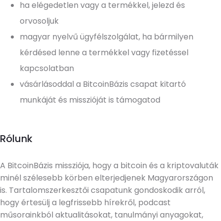
ha elégedetlen vagy a termékkel, jelezd és
orvosoljuk
magyar nyelvű ügyfélszolgálat, ha bármilyen
kérdésed lenne a termékkel vagy fizetéssel
kapcsolatban
vásárlásoddal a BitcoinBázis csapat kitartó
munkáját és misszióját is támogatod
Rólunk
A BitcoinBázis missziója, hogy a bitcoin és a kriptovaluták
minél szélesebb körben elterjedjenek Magyarországon
is. Tartalomszerkesztői csapatunk gondoskodik arról,
hogy értesülj a legfrissebb hírekről, podcast
műsorainkból aktualitásokat, tanulmányi anyagokat,