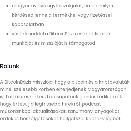
magyar nyelvű ügyfélszolgálat, ha bármilyen
kérdésed lenne a termékkel vagy fizetéssel
kapcsolatban
vásárlásoddal a BitcoinBázis csapat kitartó
munkáját és misszióját is támogatod
Rólunk
A BitcoinBázis missziója, hogy a bitcoin és a kriptovaluták
minél szélesebb körben elterjedjenek Magyarországon
is. Tartalomszerkesztői csapatunk gondoskodik arról,
hogy értesülj a legfrissebb hírekről, podcast
műsorainkból aktualitásokat, tanulmányi anyagokat,
érdekes beszélgetéseket hallgatsz a kripto-világból.