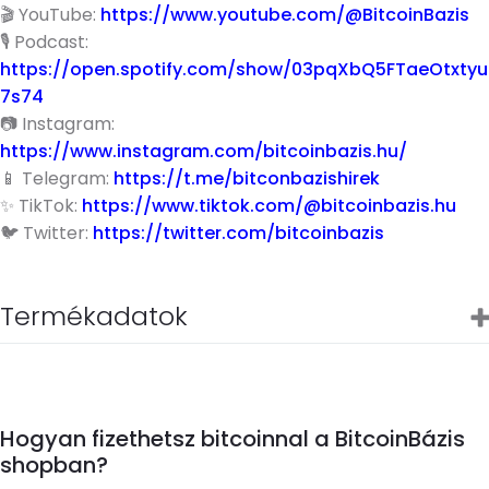
🎬
YouTube:
https://www.youtube.com/@BitcoinBazis
🎙️
Podcast:
https://open.spotify.com/show/03pqXbQ5FTaeOtxtyu
7s74
📷 I
nstagram:
https://www.instagram.com/bitcoinbazis.hu/
📱
Telegram:
https://t.me/bitconbazishirek
✨ TikTok:
https://www.tiktok.com/@bitcoinbazis.hu
🐦
Twitter:
https://twitter.com/bitcoinbazis
Termékadatok
Hogyan fizethetsz bitcoinnal a BitcoinBázis
shopban?