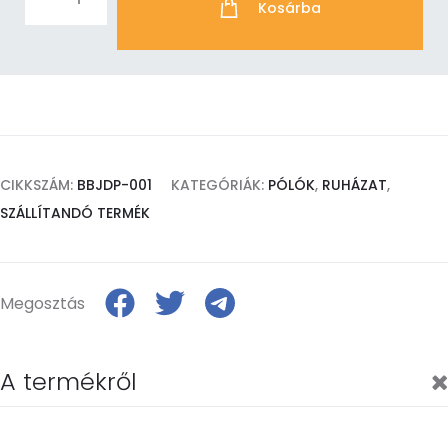
Jack
Kosárba
Dorsey
Super
Bowl
Satoshi
mennyiség
CIKKSZÁM:
BBJDP-001
KATEGÓRIÁK:
PÓLÓK
,
RUHÁZAT
,
SZÁLLÍTANDÓ TERMÉK
Megosztás
A termékről