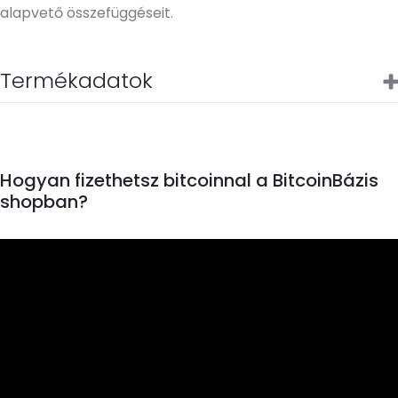
alapvető összefüggéseit.
Termékadatok
Hogyan fizethetsz bitcoinnal a BitcoinBázis
shopban?