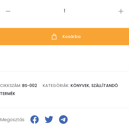
A
Bitcoin-
pénz
Kosárba
mennyiség
CIKKSZÁM:
BS-002
KATEGÓRIÁK:
KÖNYVEK
,
SZÁLLÍTANDÓ
TERMÉK
Megosztás