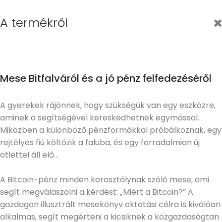
A termékről
Mese Bitfalváról és a jó pénz felfedezéséről
A gyerekek rájönnek, hogy szükségük van egy eszközre,
aminek a segítségével kereskedhetnek egymással.
Miközben a különböző pénzformákkal próbálkoznak, egy
rejtélyes fiú költözik a faluba, és egy forradalmian új
ötlettel áll elő…
A Bitcoin-pénz minden korosztálynak szóló mese, ami
segít megválaszolni a kérdést: „Miért a Bitcoin?” A
gazdagon illusztrált mesekönyv oktatási célra is kiválóan
alkalmas, segít megérteni a kicsiknek a közgazdaságtan