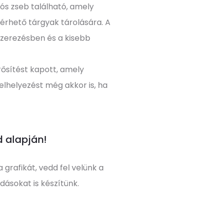
ós zseb található, amely
érhető tárgyak tárolására. A
szerezésben és a kisebb
rősítést kapott, amely
 elhelyezést még akkor is, ha
d alapján!
 grafikát, vedd fel velünk a
ásokat is készítünk.