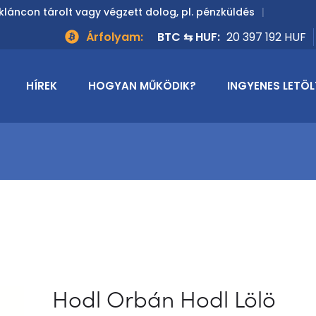
kláncon tárolt vagy végzett dolog, pl. pénzküldés
Árfolyam:
BTC ⇆ HUF:
20 397 192 HUF
HÍREK
HOGYAN MŰKÖDIK?
INGYENES LETÖL
Hodl Orbán Hodl Lölö