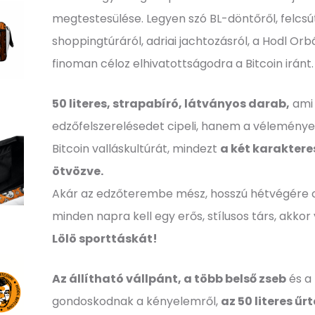
megtestesülése. Legyen szó BL-döntőről, felcsú
shoppingtúráról, adriai jachtozásról, a Hodl Or
finoman céloz elhivatottságodra a Bitcoin iránt.
50 literes, strapabíró, látványos darab,
ami
edzőfelszerelésedet cipeli, hanem a véleményedet
Bitcoin valláskultúrát, mindezt
a két karaktere
ötvözve.
Akár az edzőterembe mész, hosszú hétvégére 
minden napra kell egy erős, stílusos társ, akkor
Lölö sporttáskát!
Az állítható vállpánt, a több belső zseb
és a
gondoskodnak a kényelemről,
az 50 literes ű