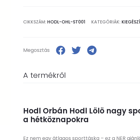
CIKKSZÁM:
HODL-OHL-ST001
KATEGÓRIÁK:
KIEGÉSZ
Megosztás
A termékről
Hodl Orbán Hodl Lölö nagy spor
a hétköznapokra
Ez nem egy átlagos sporttáska – ez a NER ajánlá