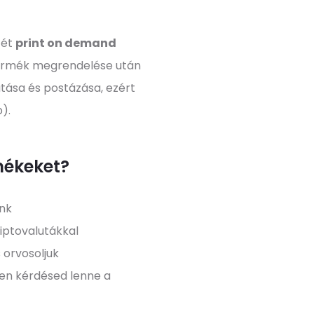
zét
print on demand
 termék megrendelése után
tása és postázása, ezért
p).
mékeket?
unk
iptovalutákkal
 orvosoljuk
yen kérdésed lenne a