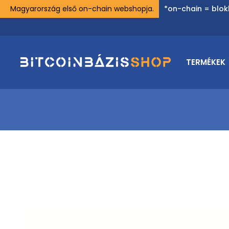
Magyarország első on-chain webshopja.
*on-chain = blok
TERMÉKEK