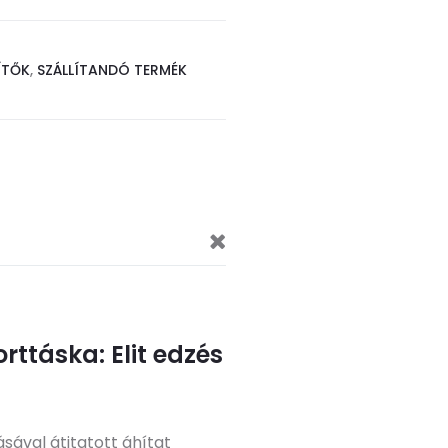
ÍTŐK
,
SZÁLLÍTANDÓ TERMÉK
ttáska: Elit edzés
sával átitatott áhítat