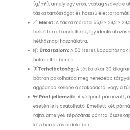
(g/m²), amely egy erős, vastag szövetre ut
táska tartósságát és hosszú élettartamát.
📏
Méret:
A táska méretei 55,9 × 29,2 × 29,
belső térrel rendelkezik, így ideális utazá
hétköznapi használatra.
📦
Űrtartalom:
A 50 literes kapacitásna
holmi elfér benne
🏋️
Terhelhetőség:
A táska akár 30 kilogram
bátran pakolhatod meg nehezebb tárgyakk
aggódnod kellene a szakadástól vagy a túl
🎒
Pánt jellemzők:
A vállpánt párnázott, á
esetén le is csatolható. Emellett két párná
rajta, amelyek tépőzáras pánttal összek
kézi hordozás érdekében.