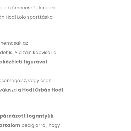
ti edzőmeccsről, londoni
bán Hodl Lölö sporttáska
 nemcsak az
 is. A dizájn képviseli a
s közéleti figurával
csomagolsz, vagy csak
 válaszd
a Hodl Orbán Hodl
párnázott fogantyúk
rtartalom
pedig arról, hogy