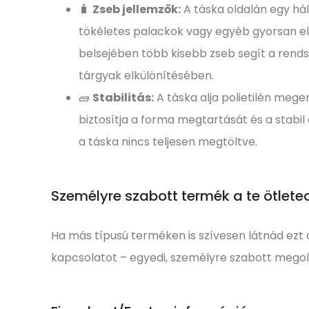
🧳
Zseb jellemzők:
A táska oldalán egy hál
tökéletes palackok vagy egyéb gyorsan el
belsejében több kisebb zseb segít a rend
tárgyak elkülönítésében.
🧱
Stabilitás:
A táska alja polietilén mege
biztosítja a forma megtartását és a stabil
a táska nincs teljesen megtöltve.
Személyre szabott termék a te ötlete
Ha más típusú terméken is szívesen látnád ezt a
kapcsolatot – egyedi, személyre szabott megold