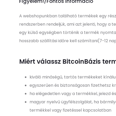
Figyelem!/Fontos információ
A webshopunkban található termékek egy rés
rendszerben rendeljük, ami azt jelenti, hogy a
egy külső egységben történik a termék nyomta
hosszabb szállítási időre kell számítani(7-12 na
Miért válassz BitcoinBázis ter
kiváló minőségű, tartós termékeket kínál
egyszerűen és biztonságosan fizethetsz kr
ha elégedetlen vagy a termékkel, jelezd és
magyar nyelvű ügyfélszolgálat, ha bármil
termékkel vagy fizetéssel kapcsolatban