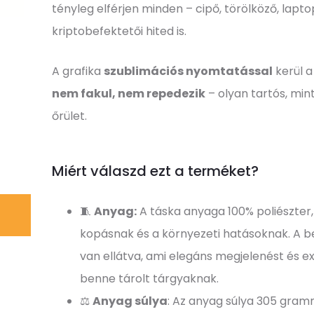
tényleg elférjen minden – cipő, törölköző, lapt
kriptobefektetői hited is.
A grafika
szublimációs nyomtatással
kerül a
nem fakul, nem repedezik
– olyan tartós, mi
őrület.
Miért válaszd ezt a terméket?
🧵
Anyag:
A táska anyaga 100% poliészter, 
kopásnak és a környezeti hatásoknak. A be
van ellátva, ami elegáns megjelenést és ex
benne tárolt tárgyaknak.
⚖️
Anyag súlya
: Az anyag súlya 305 gr