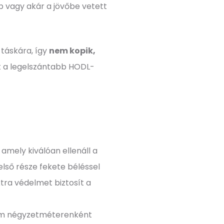
op vagy akár a jövőbe vetett
 táskára, így
nem kopik,
nt a legelszántabb HODL-
amely kiválóan ellenáll a
lső része fekete béléssel
tra védelmet biztosít a
amm négyzetméterenként