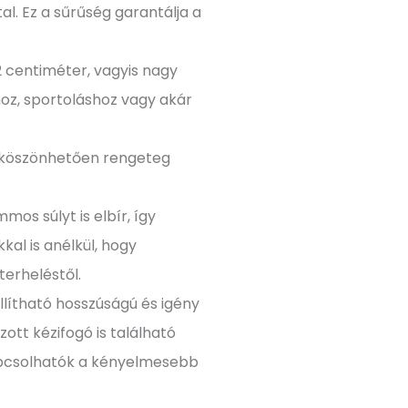
al. Ez a sűrűség garantálja a
2 centiméter, vagyis nagy
shoz, sportoláshoz vagy akár
k köszönhetően rengeteg
mos súlyt is elbír, így
al is anélkül, hogy
terheléstől.
llítható hosszúságú és igény
zott kézifogó is található
apcsolhatók a kényelmesebb