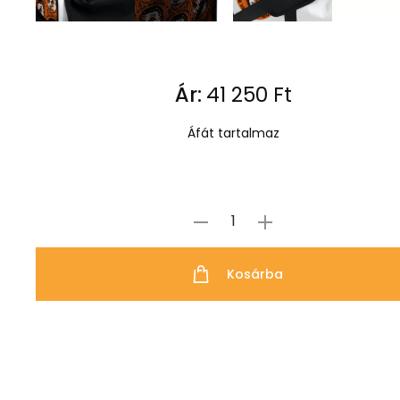
Ár:
41 250
Ft
Áfát tartalmaz
Hodl
Orbán
Kosárba
Hodl
Lölö
mennyiség