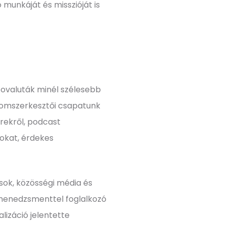
 munkáját és misszióját is
iptovaluták minél szélesebb
alomszerkesztői csapatunk
írekről, podcast
okat, érdekes
usok, közösségi média és
ékmenedzsmenttel foglalkozó
lizáció jelentette