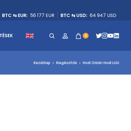
BTC ⇆ EUR:
56 177 EUR
BTC ⇆ USD:
64 947 USD
Keresés
Fiók
TÉSEK
0
Kezdőlap
Kiegészítők
Hodl Orbán Hodl Lölö