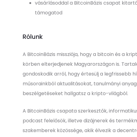
vásárlásoddal a BitcoinBázis csapat kitartó
támogatod
Rólunk
A BitcoinBázis missziója, hogy a bitcoin és a kr
körben elterjedjenek Magyarországon is. Tart
gondoskodik arról, hogy értesülj a legfrissebb h
műsorainkból aktualitásokat, tanulmányi anyag
beszélgetéseket hallgatsz a kripto-világból.
A BitcoinBázis csapata szerkesztők, informatik
podcast felelősök, illetve dizájnerek és term
szakemberek közössége, akik élvezik a decentra