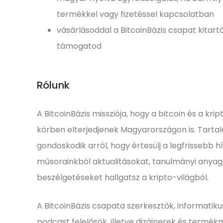
termékkel vagy fizetéssel kapcsolatban
vásárlásoddal a BitcoinBázis csapat kitartó
támogatod
Rólunk
A BitcoinBázis missziója, hogy a bitcoin és a kr
körben elterjedjenek Magyarországon is. Tart
gondoskodik arról, hogy értesülj a legfrissebb h
műsorainkból aktualitásokat, tanulmányi anyag
beszélgetéseket hallgatsz a kripto-világból.
A BitcoinBázis csapata szerkesztők, informatik
podcast felelősök, illetve dizájnerek és term