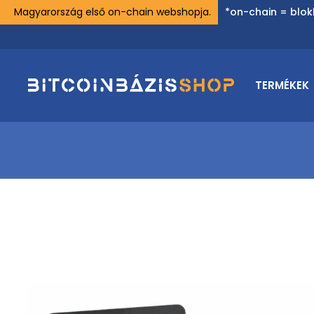
Magyarország első on-chain webshopja.
*on-chain = blok
TERMÉKEK