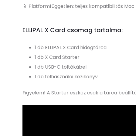
📱 Platformfüggetlen: teljes kompatibilitás Mac
ELLIPAL X Card csomag tartalma:
1 db ELLIPAL X Card hidegtárca
1 db X Card Starter
1 db USB-C töltőkábel
1 db felhasználói kézikönyv
Figyelem! A Starter eszköz csak a tárca beállí