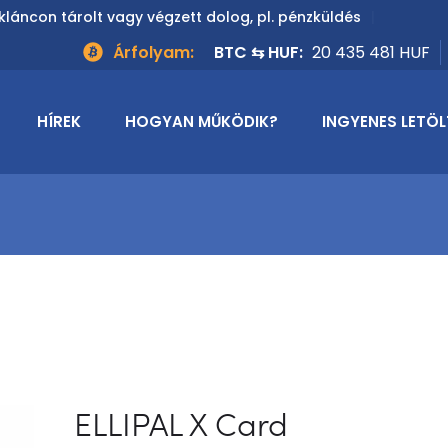
kláncon tárolt vagy végzett dolog, pl. pénzküldés
Árfolyam:
BTC ⇆ HUF:
20 435 481 HUF
HÍREK
HOGYAN MŰKÖDIK?
INGYENES LETÖL
ELLIPAL X Card