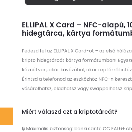
ELLIPAL X Card – NFC-alapú, 1
hidegtárca, kártya formátu
Fedezd fel az ELLIPAL X Card-ot – az első háló
kripto hidegtárcát kártya formátumban! Egysze
kéznél van, akár kávézóból, akár reptérről intéz
Érintsd a telefonod az eszközhöz NFC-n kereszt
vásárolhatsz, eladhatsz vagy swappelhetsz kript
Miért válaszd ezt a kriptotárcát?
🔒 Maximális biztonság: banki szintű CC EAL6+ ch