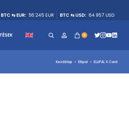
BTC ⇆ EUR:
56 245 EUR
BTC ⇆ USD:
64 957 USD
Keresés
Fiók
TÉSEK
0
Kezdőlap
Ellipal
ELLIPAL X Card