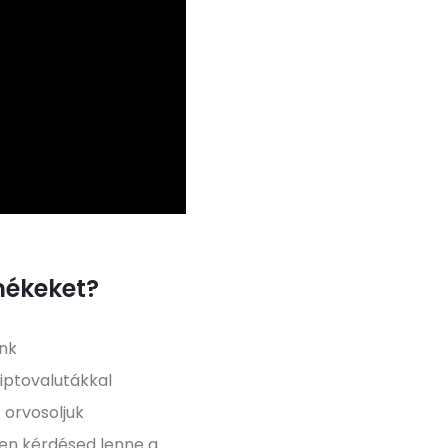
mékeket?
unk
iptovalutákkal
 orvosoljuk
yen kérdésed lenne a