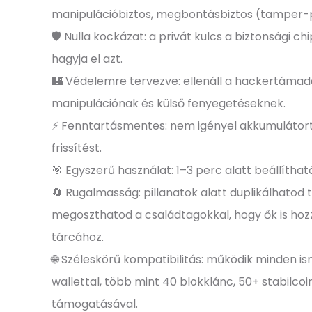
manipulációbiztos, megbontásbiztos (tamper-pr
🛡️ Nulla kockázat: a privát kulcs a biztonsági c
hagyja el azt.
🏰 Védelemre tervezve: ellenáll a hackertámadá
manipulációnak és külső fenyegetéseknek.
⚡ Fenntartásmentes: nem igényel akkumulátort,
frissítést.
🎯 Egyszerű használat: 1–3 perc alatt beállítható
🔄 Rugalmasság: pillanatok alatt duplikálhatod 
megoszthatod a családtagokkal, hogy ők is ho
tárcához.
🌐 Széleskörű kompatibilitás: működik minden i
wallettal, több mint 40 blokklánc, 50+ stabilcoi
támogatásával.