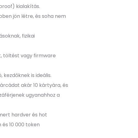
oof) kialakítás.
hipben jön létre, és soha nem
soknak, fizikai
 töltést vagy firmware
, kezdőknek is ideális.
tárcádat akár 10 kártyára, és
zzáférjenek ugyanahhoz a
smert hardver és hot
n és 10 000 token