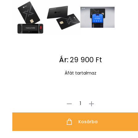
Ár:
29 900
Ft
Áfát tartalmaz
ELLIPAL
X
Kosárba
Card
mennyiség