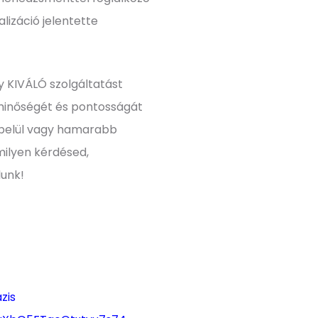
lizáció jelentette
y KIVÁLÓ szolgáltatást
minőségét és pontosságát
 belül vagy hamarabb
milyen kérdésed,
lunk!
zis