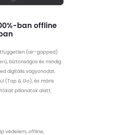
00%-ban offline
mban
zatfüggetlen (air-gapped)
rű, biztonságos és mindig
ed digitális vagyonodat.
ül (Tap & Go), és máris
ókat pillanatok alatt.
ip védelem, offline,