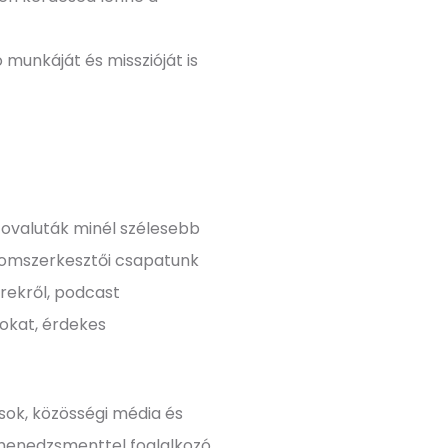
 munkáját és misszióját is
iptovaluták minél szélesebb
alomszerkesztői csapatunk
írekről, podcast
okat, érdekes
usok, közösségi média és
ékmenedzsmenttel foglalkozó