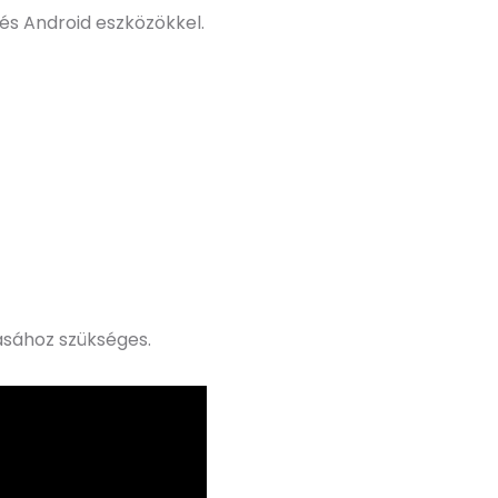
 és Android eszközökkel.
tásához szükséges.