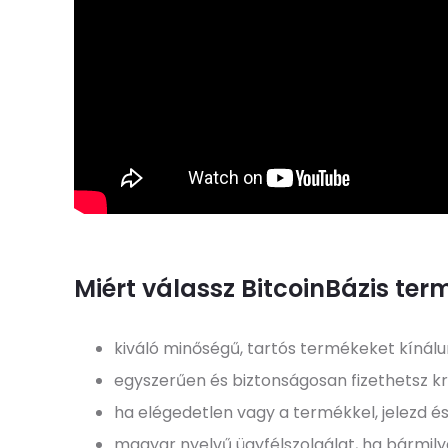
Miért válassz BitcoinBázis ter
kiváló minőségű, tartós termékeket kínál
egyszerűen és biztonságosan fizethetsz kr
ha elégedetlen vagy a termékkel, jelezd és
magyar nyelvű ügyfélszolgálat, ha bármil