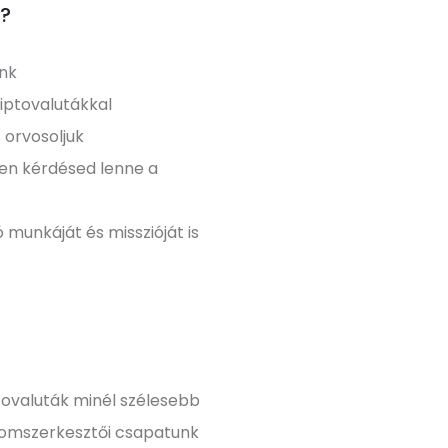
t?
unk
iptovalutákkal
 orvosoljuk
yen kérdésed lenne a
 munkáját és misszióját is
iptovaluták minél szélesebb
alomszerkesztői csapatunk