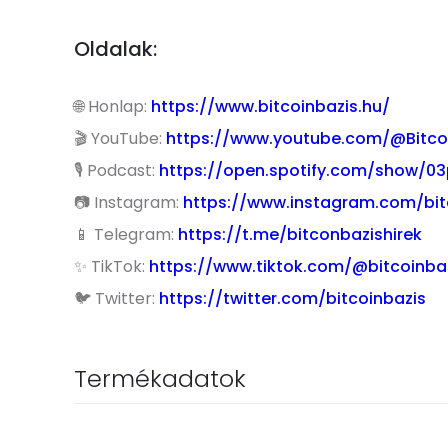
Oldalak:
🌐 Honlap:
https://www.bitcoinbazis.hu/
🎬
YouTube:
https://www.youtube.com/@Bitco
🎙️
Podcast:
https://open.spotify.com/show/
📷 I
nstagram:
https://www.instagram.com/bit
📱
Telegram:
https://t.me/bitconbazishirek
✨ TikTok:
https://www.tiktok.com/@bitcoinba
🐦
Twitter:
https://twitter.com/bitcoinbazis
Termékadatok