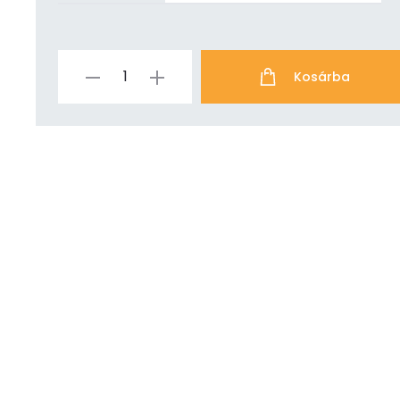
Kosárba
Bearish
Bitcoin
mennyiség