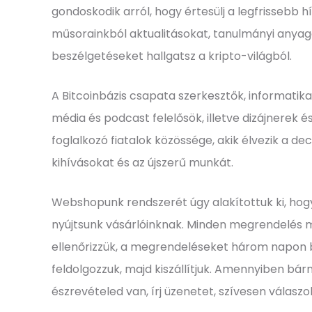
gondoskodik arról, hogy értesülj a legfrissebb h
műsorainkból aktualitásokat, tanulmányi anyag
beszélgetéseket hallgatsz a kripto-világból.
A Bitcoinbázis csapata szerkesztők, informatik
média és podcast felelősök, illetve dizájnere
foglalkozó fiatalok közössége, akik élvezik a dec
kihívásokat és az újszerű munkát.
Webshopunk rendszerét úgy alakítottuk ki, hog
nyújtsunk vásárlóinknak. Minden megrendelés 
ellenőrizzük, a megrendeléseket három napon
feldolgozzuk, majd kiszállítjuk. Amennyiben bár
észrevételed van, írj üzenetet, szívesen válaszo