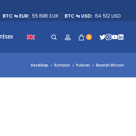
BTC ⇆ EUR:
55 898 EUR
BTC ⇆ USD:
64 512 USD
Keresés
Fiók
TÉSEK
0
Kezdőlap
Ruházat
Pulóver
Bearish Bitcoin