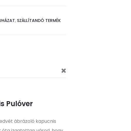
UHÁZAT
,
SZÁLLÍTANDÓ TERMÉK
is Pulóver
dvét ábrázoló kapucnis
 óta izgatottan várod, hogy