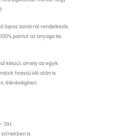

lő lapos zsinórral rendelkezik,
l 100% pamut az anyaga és
sal készül, amely az egyik
matok hosszú idő után is
en, élénkségben.
– 3XL
 színekben is