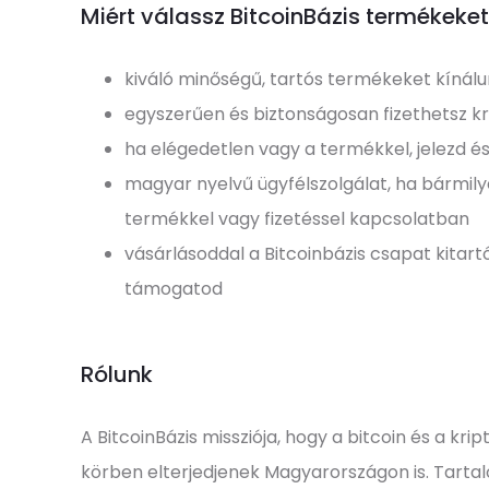
Miért válassz BitcoinBázis termékeke
kiváló minőségű, tartós termékeket kínál
egyszerűen és biztonságosan fizethetsz kr
ha elégedetlen vagy a termékkel, jelezd és
magyar nyelvű ügyfélszolgálat, ha bármil
termékkel vagy fizetéssel kapcsolatban
vásárlásoddal a Bitcoinbázis csapat kitartó
támogatod
Rólunk
A BitcoinBázis missziója, hogy a bitcoin és a kr
körben elterjedjenek Magyarországon is. Tart