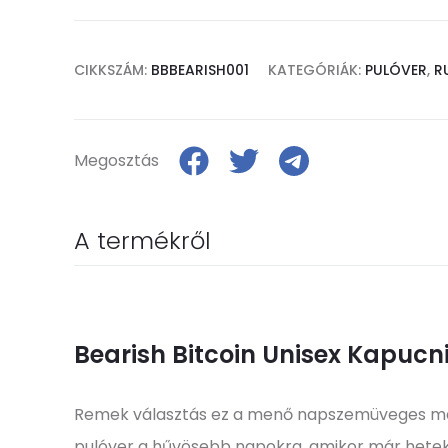
CIKKSZÁM:
BBBEARISH001
KATEGÓRIÁK:
PULÓVER
,
R
Megosztás
A termékről
Bearish Bitcoin Unisex Kapucn
Remek választás ez a menő napszemüveges me
pulóver a hűvösebb napokra, amikor már hetek