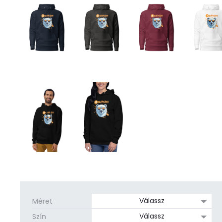
Méret
Szín