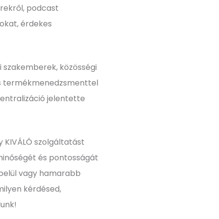
írekről, podcast
okat, érdekes
ai szakemberek, közösségi
k és termékmenedzsmenttel
entralizáció jelentette
y KIVÁLÓ szolgáltatást
minőségét és pontosságát
 belül vagy hamarabb
milyen kérdésed,
lunk!