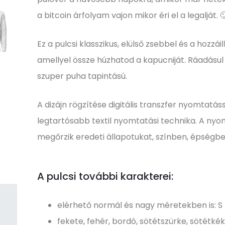
a bitcoin árfolyam vajon mikor éri el a legalját. 
Ez a pulcsi klasszikus, elülső zsebbel és a hozzáil
amellyel össze húzhatod a kapucniját. Ráadásu
szuper puha tapintású.
A dizájn rögzítése digitális transzfer nyomtatás
legtartósabb textil nyomtatási technika. A nyo
megőrzik eredeti állapotukat, színben, épségb
A pulcsi további karakterei:
elérhető normál és nagy méretekben is: S 
fekete, fehér, bordó, sötétszürke, sötétkék