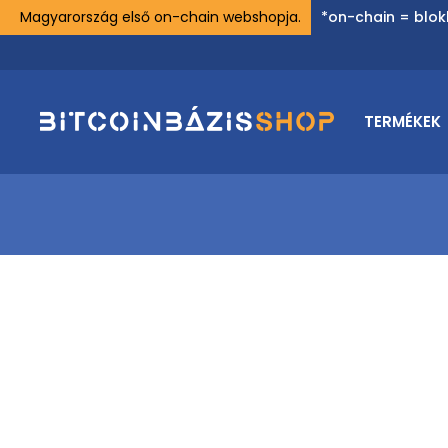
Magyarország első on-chain webshopja.
*on-chain = blok
TERMÉKEK