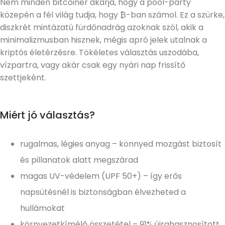
Nem minden bitcoiner akarja, hogy a pool-party
közepén a fél világ tudja, hogy ₿-ban számol. Ez a szürke,
diszkrét mintázatú fürdőnadrág azoknak szól, akik a
minimalizmusban hisznek, mégis apró jelek utalnak a
kriptós életérzésre. Tökéletes választás uszodába,
vízpartra, vagy akár csak egy nyári nap frissítő
szettjeként.
Miért jó választás?
rugalmas, légies anyag – könnyed mozgást biztosít
és pillanatok alatt megszárad
magas UV-védelem (UPF 50+) – így erős
napsütésnél is biztonságban élvezheted a
hullámokat
környezetkímélő összetétel – 91% újrahasznosított