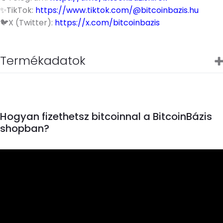
✨TikTok:
https://www.tiktok.com/@bitcoinbazis.hu
🐦X (Twitter):
https://x.com/bitcoinbazis
Termékadatok
Hogyan fizethetsz bitcoinnal a BitcoinBázis
shopban?