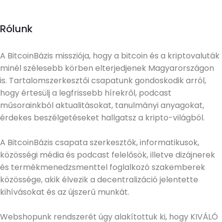
Rólunk
A BitcoinBázis missziója, hogy a bitcoin és a kriptovaluták
minél szélesebb körben elterjedjenek Magyarországon
is. Tartalomszerkesztői csapatunk gondoskodik arról,
hogy értesülj a legfrissebb hírekről, podcast
műsorainkból aktualitásokat, tanulmányi anyagokat,
érdekes beszélgetéseket hallgatsz a kripto-világból.
A BitcoinBázis csapata szerkesztők, informatikusok,
közösségi média és podcast felelősök, illetve dizájnerek
és termékmenedzsmenttel foglalkozó szakemberek
közössége, akik élvezik a decentralizáció jelentette
kihívásokat és az újszerű munkát.
Webshopunk rendszerét úgy alakítottuk ki, hogy KIVÁLÓ