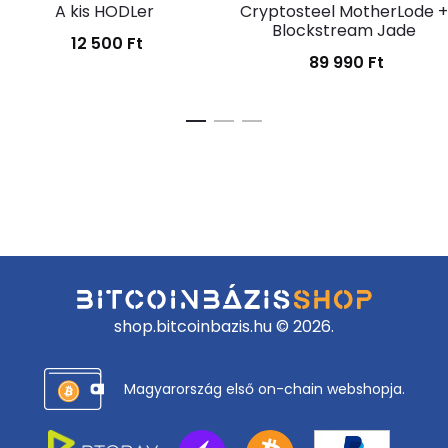
A kis HODLer
Cryptosteel MotherLode +
Blockstream Jade
12 500
Ft
89 990
Ft
shop.bitcoinbazis.hu © 2026.
Magyarország első on-chain webshopja.