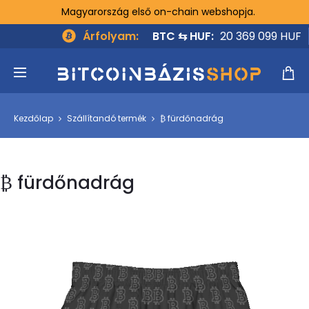
Magyarország első on-chain webshopja.
Árfolyam:
BTC ⇆ HUF:
20 369 099 HUF
Kezdőlap
Szállítandó termék
₿ fürdőnadrág
₿ fürdőnadrág