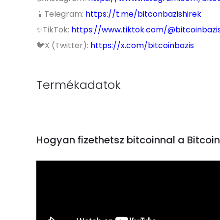
📱Telegram:
https://t.me/bitconbazishirek
✨TikTok:
https://www.tiktok.com/@bitcoinbazi
🐦X (Twitter):
https://x.com/bitcoinbazis
Termékadatok
Hogyan fizethetsz bitcoinnal a Bitco