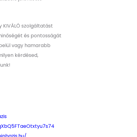
y KIVÁLÓ szolgáltatást
minőségét és pontosságát
 belül vagy hamarabb
milyen kérdésed,
lunk!
zis
pqXbQ5FTaeOtxtyu7s74
inbazis.hu/