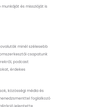
 munkáját és misszióját is
iptovaluták minél szélesebb
alomszerkesztői csapatunk
írekről, podcast
okat, érdekes
usok, közösségi média és
ékmenedzsmenttel foglalkozó
lizáció jelentette