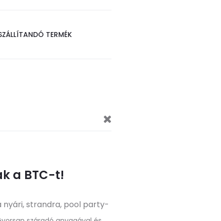
SZÁLLÍTANDÓ TERMÉK
k a BTC-t!
 nyári, strandra, pool party-
Gyorsan száradó anyagával és