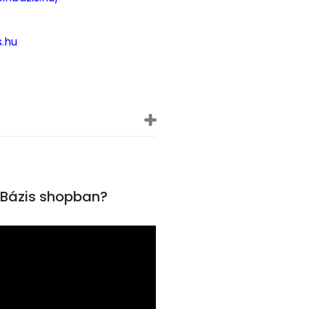
s.hu
inBázis shopban?