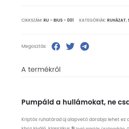
CIKKSZÁM:
RU - BIUS - 001
KATEGÓRIÁK:
RUHÁZAT
,
Megosztás
A termékről
Pumpáld a hullámokat, ne csa
Kriptós ruhatárad új alapvető darabja lehet ez a
khoz kiváló, klasszikus
₿
logó mintás úszónadrág. 