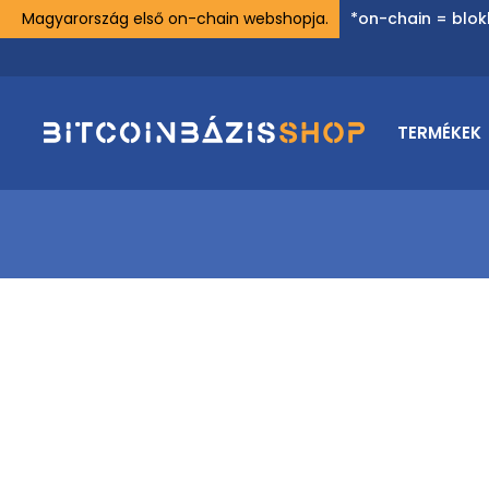
Magyarország első on-chain webshopja.
*on-chain = blok
TERMÉKEK