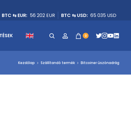
BTC ⇆ EUR:
56 202 EUR
BTC ⇆ USD:
65 035 USD
Keresés
Fiók
TÉSEK
0
Kezdőlap
Szállítandó termék
Bitcoiner úszónadrág