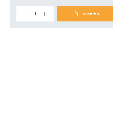
Kosárba
Bitcoiner
úszónadrág
mennyiség