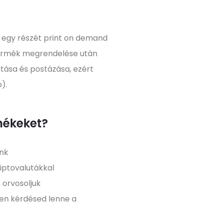
 egy részét print on demand
 termék megrendelése után
tása és postázása, ezért
p).
mékeket?
unk
iptovalutákkal
 orvosoljuk
yen kérdésed lenne a