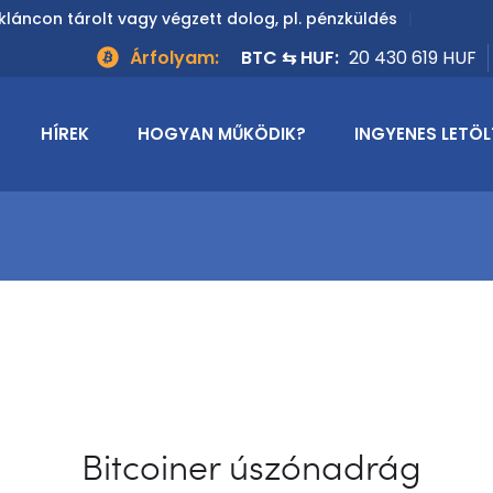
kláncon tárolt vagy végzett dolog, pl. pénzküldés
Árfolyam:
BTC ⇆ HUF:
20 430 619 HUF
HÍREK
HOGYAN MŰKÖDIK?
INGYENES LETÖL
Bitcoiner úszónadrág