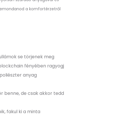
en lemondanod a komfortérzetről
ullámok se törjenek meg
blockchain fényében ragyogj
poliészter anyag
fér benne, de csak akkor tedd
k, fakul ki a minta