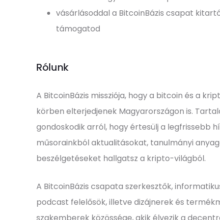
vásárlásoddal a BitcoinBázis csapat kitartó
támogatod
Rólunk
A BitcoinBázis missziója, hogy a bitcoin és a kr
körben elterjedjenek Magyarországon is. Tart
gondoskodik arról, hogy értesülj a legfrissebb h
műsorainkból aktualitásokat, tanulmányi anyag
beszélgetéseket hallgatsz a kripto-világból.
A BitcoinBázis csapata szerkesztők, informatik
podcast felelősök, illetve dizájnerek és term
szakemberek közössége, akik élvezik a decentra