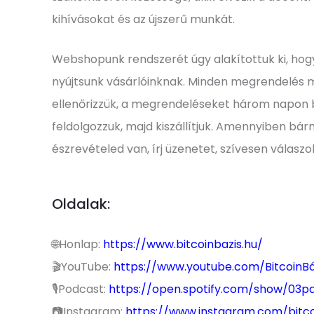
kihívásokat és az újszerű munkát.
Webshopunk rendszerét úgy alakítottuk ki, hog
nyújtsunk vásárlóinknak. Minden megrendelés 
ellenőrizzük, a megrendeléseket három napon
feldolgozzuk, majd kiszállítjuk. Amennyiben bár
észrevételed van, írj üzenetet, szívesen válaszo
Oldalak:
🌐Honlap:
https://www.bitcoinbazis.hu/
🎬YouTube:
https://www.youtube.com/BitcoinBá
🎙️Podcast:
https://open.spotify.com/show/03
📷Instagram:
https://www.instagram.com/bitco