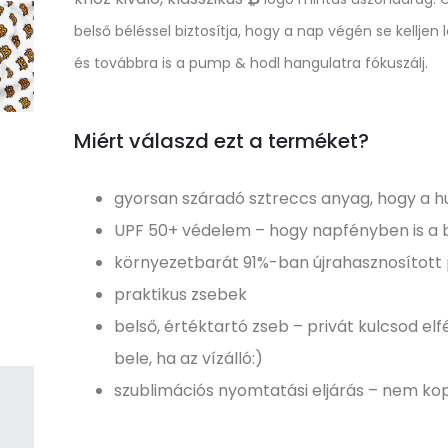
belső béléssel biztosítja, hogy a nap végén se kellj
és továbbra is a pump & hodl hangulatra fókuszálj.
Miért válaszd ezt a terméket?
gyorsan száradó sztreccs anyag, hogy a h
UPF 50+ védelem – hogy napfényben is a 
környezetbarát 91%-ban újrahasznosított 
praktikus zsebek
belső, értéktartó zseb – privát kulcsod el
bele, ha az vízálló:)
szublimációs nyomtatási eljárás – nem kopi