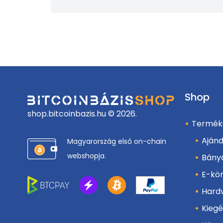
Shop
shop.bitcoinbazis.hu © 2026.
Termék
Aján
Magyarország első on-chain
webshopja.
Bány
E-kö
Hard
Kiegé