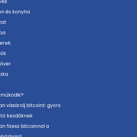
vek
on és konyha
zat
ba
erek
lók
lóver
pka
 működik?
n vásárolj bitcoint: gyors
tó kezdőknek
n fizess bitcoinnal a
uházban?