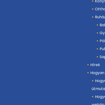
Köny
Otth
Ruhá
Ba
Gy
Pó
Pu
Sa
Hírek
Hogyan
Hogya
útmuta
Hogya
webár