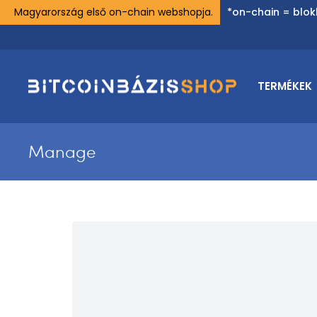
Magyarország első on-chain webshopja.
*on-chain = blok
TERMÉKEK
Manage