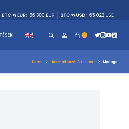
BTC ⇆ EUR:
56 300 EUR
BTC ⇆ USD:
65 022 USD
Keresés
Fiók
TÉSEK
0
Home
Használtbazár Bitcoinért
Manage