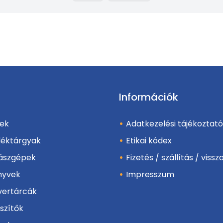
Információk
ek
Adatkezelési tájékoztató
déktárgyak
Etikai kódex
ászgépek
Fizetés / szállítás / viss
nyvek
Impresszum
vertárcák
szítők