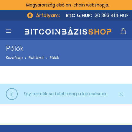
Magyarország első on-chain webshopja.
Árfolyam:
BTC ⇆ HUF:
20 393 414 HUF
ló
Pólók
Kezdőlap
Ruházat
Pólók
Egy termék se felelt meg a keresésnek.