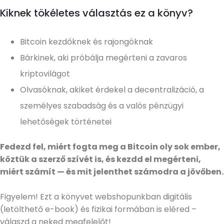
Kiknek tökéletes választás ez a könyv?
Bitcoin kezdőknek és rajongóknak
Bárkinek, aki próbálja megérteni a zavaros
kriptovilágot
Olvasóknak, akiket érdekel a decentralizáció, a
személyes szabadság és a valós pénzügyi
lehetőségek történetei
Fedezd fel, miért fogta meg a Bitcoin oly sok ember,
köztük a szerző szívét is, és kezdd el megérteni,
miért számít — és mit jelenthet számodra a jövőben.
Figyelem! Ezt a könyvet webshopunkban digitális
(letölthető e-book) és fizikai formában is eléred –
válaszd a neked megfelelőt!