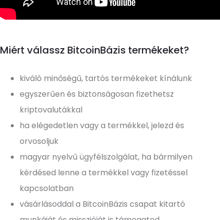
Miért válassz BitcoinBázis termékeket?
kiváló minőségű, tartós termékeket kínálunk
egyszerűen és biztonságosan fizethetsz
kriptovalutákkal
ha elégedetlen vagy a termékkel, jelezd és
orvosoljuk
magyar nyelvű ügyfélszolgálat, ha bármilyen
kérdésed lenne a termékkel vagy fizetéssel
kapcsolatban
vásárlásoddal a BitcoinBázis csapat kitartó
munkáját és misszióját is támogatod