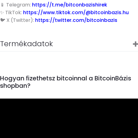
📱 Telegram:
https://t.me/bitconbazishirek
✨ TikTok:
https://www.tiktok.com/@bitcoinbazis.hu
🐦 X (Twitter):
https://twitter.com/bitcoinbazis
Termékadatok
Hogyan fizethetsz bitcoinnal a BitcoinBázis
shopban?