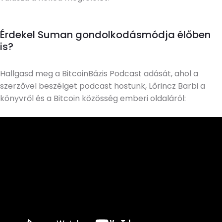
Érdekel Suman gondolkodásmódja élőben
is?
Hallgasd meg a BitcoinBázis Podcast adását, ahol a
szerzővel beszélget podcast hostunk, Lőrincz Barbi a
könyvről és a Bitcoin közösség emberi oldaláról: