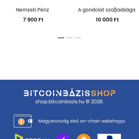
Nemzeti Pénz
A gondolat sza₿adsága
7 900
Ft
10 000
Ft
shop.bitcoinbazis.hu © 2026.
Magyarország első on-chain webshopja.