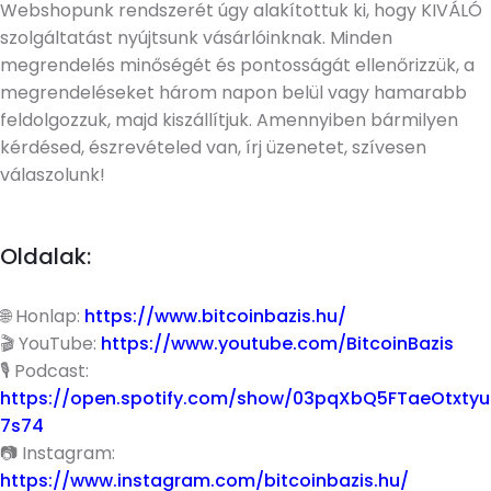
Webshopunk rendszerét úgy alakítottuk ki, hogy KIVÁLÓ
szolgáltatást nyújtsunk vásárlóinknak. Minden
megrendelés minőségét és pontosságát ellenőrizzük, a
megrendeléseket három napon belül vagy hamarabb
feldolgozzuk, majd kiszállítjuk. Amennyiben bármilyen
kérdésed, észrevételed van, írj üzenetet, szívesen
válaszolunk!
Oldalak:
🌐 Honlap:
https://www.bitcoinbazis.hu/
🎬 YouTube:
https://www.youtube.com/BitcoinBazis
🎙 Podcast:
https://open.spotify.com/show/03pqXbQ5FTaeOtxtyu
7s74
📷 Instagram:
https://www.instagram.com/bitcoinbazis.hu/