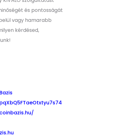
y KIVÁLÓ szolgáltatást
minőségét és pontosságát
 belül vagy hamarabb
milyen kérdésed,
lunk!
Bazis
03pqXbQ5FTaeOtxtyu7s74
coinbazis.hu/
zis.hu