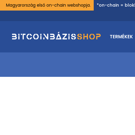
Magyarország első on-chain webshopja.
*on-chain = blok
TERMÉKEK