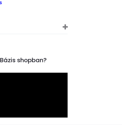
s
inBázis shopban?