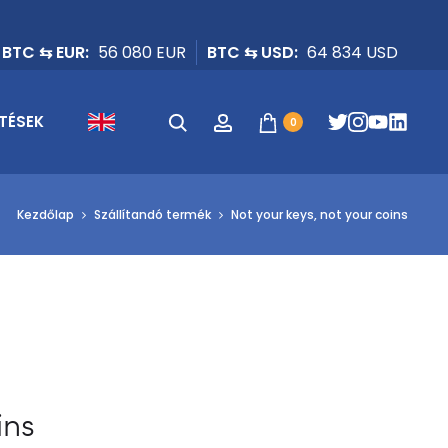
BTC ⇆ EUR:
56 080 EUR
BTC ⇆ USD:
64 834 USD
Keresés
Fiók
TÉSEK
0
Kezdőlap
Szállítandó termék
Not your keys, not your coins
ins