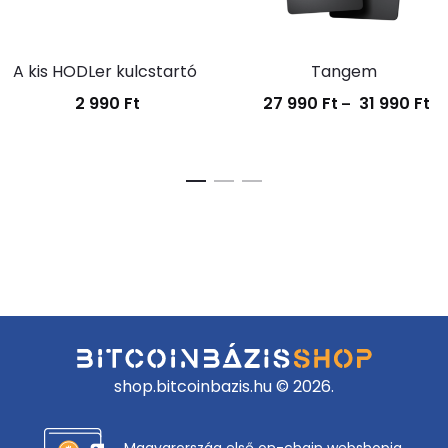
A kis HODLer kulcstartó
Tangem
2 990
Ft
27 990
Ft
31 990
Ft
Ár
–
27
99
-
31
99
shop.bitcoinbazis.hu © 2026.