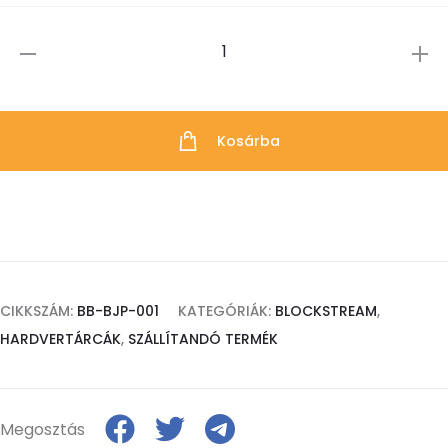
is:
37 €.
Blockstream
JADE
Plus
Kosárba
mennyiség
CIKKSZÁM:
BB-BJP-001
KATEGÓRIÁK:
BLOCKSTREAM
,
HARDVERTÁRCÁK
,
SZÁLLÍTANDÓ TERMÉK
Megosztás