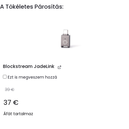
A Tökéletes Párosítás:
Blockstream JadeLink
Ezt is megveszem hozzá
39
€
Original
37
€
price
Current
Áfát tartalmaz
was:
price
39 €.