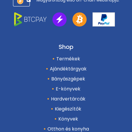
Magyarország első on-chain webshopja.
Shop
Termékek
Ajándéktárgyak
Bányászgépek
E-könyvek
Hardvertárcák
Kiegészítők
Könyvek
Otthon és konyha