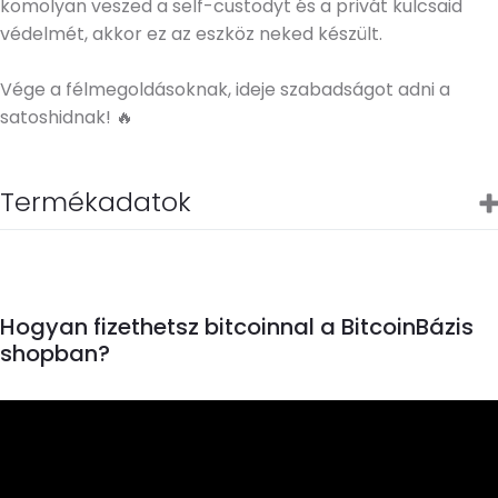
komolyan veszed a self-custodyt és a privát kulcsaid
védelmét, akkor ez az eszköz neked készült.
Vége a félmegoldásoknak, ideje szabadságot adni a
satoshidnak! 🔥
Termékadatok
Hogyan fizethetsz bitcoinnal a BitcoinBázis
shopban?