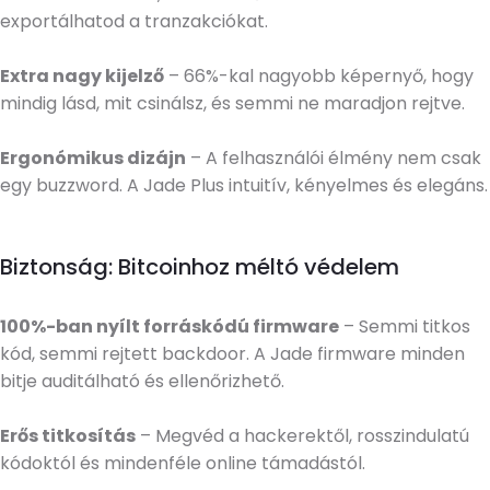
exportálhatod a tranzakciókat.
Extra nagy kijelző
– 66%-kal nagyobb képernyő, hogy
mindig lásd, mit csinálsz, és semmi ne maradjon rejtve.
Ergonómikus dizájn
– A felhasználói élmény nem csak
egy buzzword. A Jade Plus intuitív, kényelmes és elegáns.
Biztonság: Bitcoinhoz méltó védelem
100%-ban nyílt forráskódú firmware
– Semmi titkos
kód, semmi rejtett backdoor. A Jade firmware minden
bitje auditálható és ellenőrizhető.
Erős titkosítás
– Megvéd a hackerektől, rosszindulatú
kódoktól és mindenféle online támadástól.