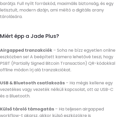
barátja. Full nyílt forráskód, maximális biztonság, és egy
letisztult, modern dizájn, ami méltó a digitális arany
tárolására.
Miért épp a Jade Plus?
Airgapped tranzakciók
– Soha ne bízz egyetlen online
eszközben se! A beépített kamera lehetővé teszi, hogy
PSBT (Partially Signed Bitcoin Transaction) QR-kódokkal
offline módon írj alá tranzakciókat.
USB & Bluetooth csatlakozás
– Ha mégis kellene egy
vezetékes vagy vezeték nélküli kapcsolat, ott az USB-C
és a Bluetooth.
Külső tároló támogatás
– Ha teljesen airgapped
workflow-t akarsz, akkor külső eszközökre is